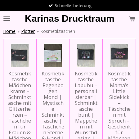
Schnelle Lieferung
Zum
Hauptinhalt
Karinas Drucktraum
springen
Home
»
Plotter
»
Kosmetiktaschen
Kosmetik
Kosmetik
Kosmetik
Kosmetik
tasche
tasche
tasche
tasche
Mädchen
Regenbo
Labubu –
Mama’s
krams –
gen
personali
Little
Schminkt
Mond |
sierbar |
Sidekick
asche mit
Mystisch
Schminkt
–
Glitzerhe
e
asche
Täschche
rzen –
Schminkt
bunt |
n mit
Täschche
asche |
Mäppche
Spruch –
n für
Täschche
n mit
Geschenk
Frauen &
n Sterne
Wunschd
für
Mädchen
& Hand |
esign |
Mädchen