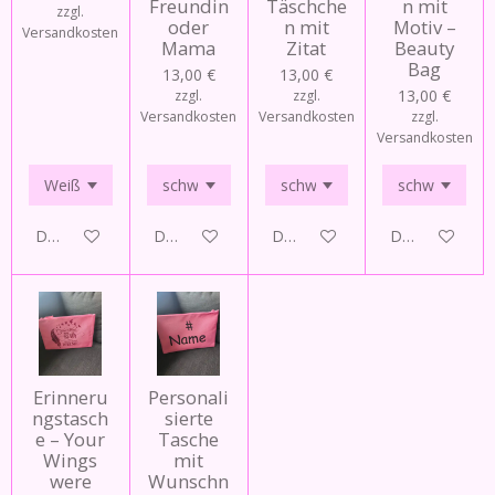
Freundin
Täschche
n mit
zzgl.
oder
n mit
Motiv –
Versandkosten
Mama
Zitat
Beauty
Bag
13,00 €
13,00 €
13,00 €
zzgl.
zzgl.
Versandkosten
Versandkosten
zzgl.
Versandkosten
Details anzeigen
Details anzeigen
Details anzeigen
Details anzeig
Erinneru
Personali
ngstasch
sierte
e – Your
Tasche
Wings
mit
were
Wunschn