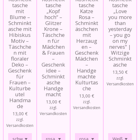
tasche
tasche
tasche
tasche
mit
„Kopf
Katze
„Love
Blume –
hoch“ –
Rosa –
you more
Schminkt
Glitzer
Schminkt
than
asche mit
Krone –
äschchen
yesterday
Hibiskus
Täschche
mit
– you go
Motiv –
n für
Herzaug
on my
Täschche
Mädchen
en –
nerves“ |
n mit
& Frauen
Geschenk
Witzige
floraler
–
Mädchen
Schminkt
Deko –
Geschenk
–
asche
Geschenk
idee –
Handge
13,50 €
für
Schminkt
machte
zzgl.
Frauen –
asche
Kulturtas
Versandkosten
Kulturbe
Handge
che
utel
macht
13,00 €
Handma
13,00 €
zzgl.
de
zzgl.
Versandkosten
13,00 €
Versandkosten
zzgl.
Versandkosten