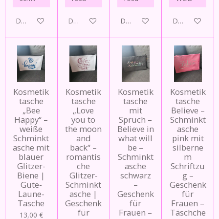
Details anzeigen
Details anzeigen
Details anzeigen
Details anzeig
Kosmetik
Kosmetik
Kosmetik
Kosmetik
tasche
tasche
tasche
tasche
„Bee
„Love
mit
Believe –
Happy“ –
you to
Spruch –
Schminkt
weiße
the moon
Believe in
asche
Schminkt
and
what will
pink mit
asche mit
back“ –
be –
silberne
blauer
romantis
Schminkt
m
Glitzer-
che
asche
Schriftzu
Biene |
Glitzer-
schwarz
g –
Gute-
Schminkt
–
Geschenk
Laune-
asche |
Geschenk
für
Tasche
Geschenk
für
Frauen –
für
Frauen –
Täschche
13,00 €