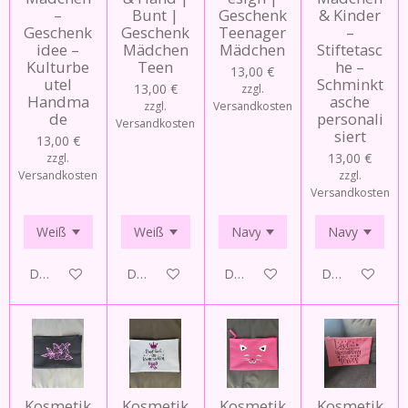
–
Bunt |
Geschenk
& Kinder
Geschenk
Geschenk
Teenager
–
idee –
Mädchen
Mädchen
Stiftetasc
Kulturbe
Teen
he –
13,00 €
utel
Schminkt
13,00 €
zzgl.
Handma
asche
zzgl.
Versandkosten
de
personali
Versandkosten
siert
13,00 €
13,00 €
zzgl.
Versandkosten
zzgl.
Versandkosten
Details anzeigen
Details anzeigen
Details anzeigen
Details anzeig
Kosmetik
Kosmetik
Kosmetik
Kosmetik