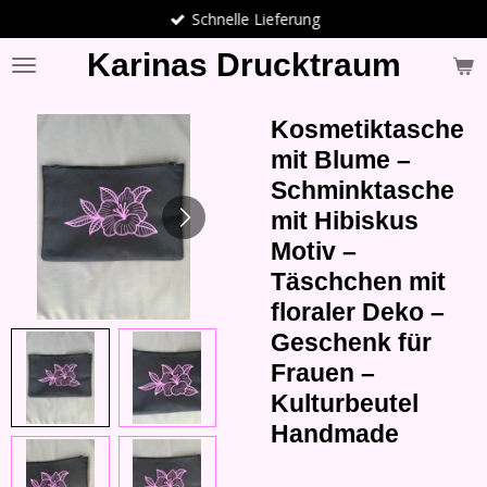
Schnelle Lieferung
Zum
Hauptinhalt
Karinas Drucktraum
springen
Kosmetiktasche
mit Blume –
Schminktasche
mit Hibiskus
Motiv –
Täschchen mit
floraler Deko –
Geschenk für
Frauen –
Kulturbeutel
Handmade