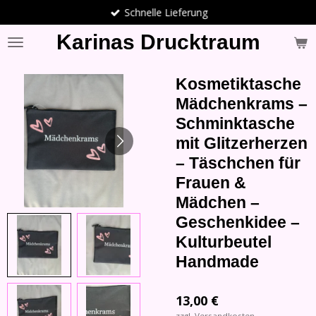
Schnelle Lieferung
Zum
Hauptinhalt
Karinas Drucktraum
springen
Kosmetiktasche
Mädchenkrams –
Schminktasche
mit Glitzerherzen
– Täschchen für
Frauen &
Mädchen –
Geschenkidee –
Kulturbeutel
Handmade
13,00 €
zzgl. Versandkosten