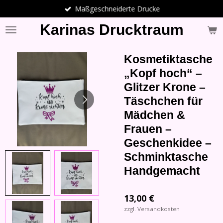
Maßgeschneiderte Drucke
Zum
Hauptinhalt
Karinas Drucktraum
springen
Kosmetiktasche
„Kopf hoch“ –
Glitzer Krone –
Täschchen für
Mädchen &
Frauen –
Geschenkidee –
Schminktasche
Handgemacht
13,00 €
zzgl. Versandkosten