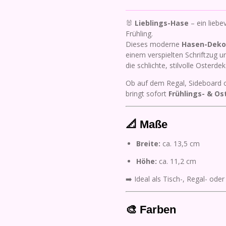
🐰
Lieblings-Hase
– ein liebe
Frühling.
Dieses moderne
Hasen-Deko-
einem verspielten Schriftzug u
die schlichte, stilvolle Osterdek
Ob auf dem Regal, Sideboard o
bringt sofort
Frühlings- & O
📐 Maße
Breite:
ca. 13,5 cm
Höhe:
ca. 11,2 cm
➡️ Ideal als Tisch-, Regal- od
🎨 Farben