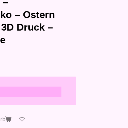
 –
ko – Ostern
 3D Druck –
e
orb