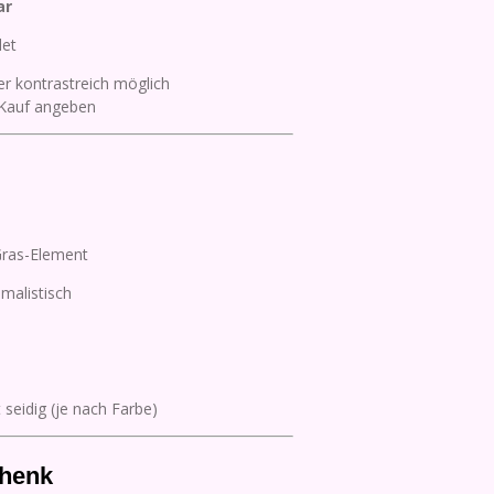
ar
det
er kontrastreich möglich
 Kauf angeben
ras-Element
malistisch
 seidig (je nach Farbe)
chenk