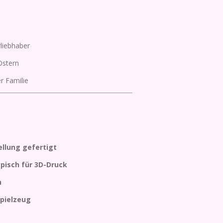
liebhaber
Ostern
r Familie
ellung gefertigt
ypisch für 3D-Druck
h
Spielzeug