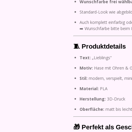
Wunschfarbe frei wählb
Standard-Look wie abgebil
Auch komplett einfarbig od
➡️ Wunschfarbe bitte beim
🧵 Produktdetails
Text:
„Lieblings“
Motiv:
Hase mit Ohren & G
Stil:
modern, verspielt, mini
Material:
PLA
Herstellung:
3D-Druck
Oberfläche:
matt bis leicht
🎁 Perfekt als Ges