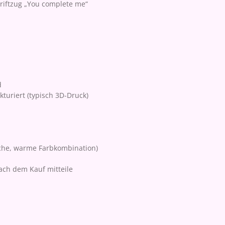
hriftzug „You complete me“
d
kturiert (typisch 3D-Druck)
che, warme Farbkombination)
ch dem Kauf mitteile