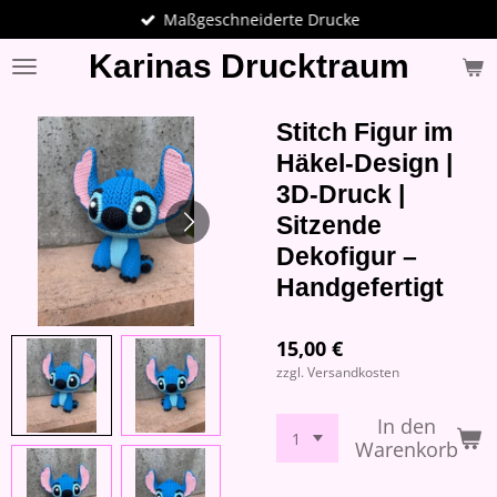
Maßgeschneiderte Drucke
Zum
Hauptinhalt
Karinas Drucktraum
springen
Stitch Figur im
Häkel-Design |
3D-Druck |
Sitzende
Dekofigur –
Handgefertigt
15,00 €
zzgl. Versandkosten
In den
Warenkorb