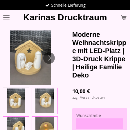
Schnelle Lieferung
Zum
Hauptinhalt
Karinas Drucktraum
springen
Moderne
Weihnachtskripp
e mit LED-Platz |
3D-Druck Krippe
| Heilige Familie
Deko
10,00 €
zzgl. Versandkosten
Wunschfarbe