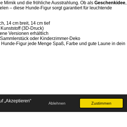
he Mimik und die fröhliche Ausstrahlung. Ob als
Geschenkidee
,
len – diese Hunde-Figur sorgt garantiert für leuchtende
h, 14 cm breit, 14 cm tief
 Kunststoff (3D-Druck)
ene Versionen erhältlich
, Sammlerstück oder Kinderzimmer-Deko
n Hunde-Figur jede Menge Spaß, Farbe und gute Laune in dein
f „Akzeptieren“
Ablehnen
Zustimmen
Mit Unterstützung von
Webador