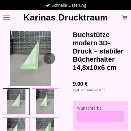
Schnelle Lieferung
Zum
Hauptinhalt
Karinas Drucktraum
springen
Buchstütze
modern 3D-
Druck – stabiler
Bücherhalter
14,8x10x6 cm
9,00 €
zzgl. Versandkosten
Wunschfarbe