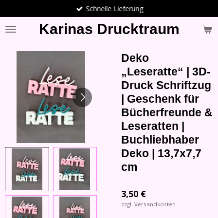
Schnelle Lieferung
Zum
Hauptinhalt
Karinas Drucktraum
springen
Deko
„Leseratte“ | 3D-
Druck Schriftzug
| Geschenk für
Bücherfreunde &
Leseratten |
Buchliebhaber
Deko | 13,7x7,7
cm
3,50 €
zzgl. Versandkosten