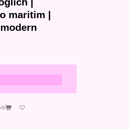
glich |
 maritim |
 modern
orb