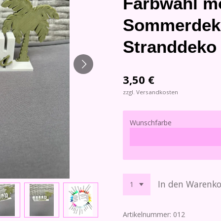
Farbwahl mö
Sommerdeko
Stranddeko
3,50 €
zzgl. Versandkosten
Wunschfarbe
In den Warenk
Artikelnummer:
012