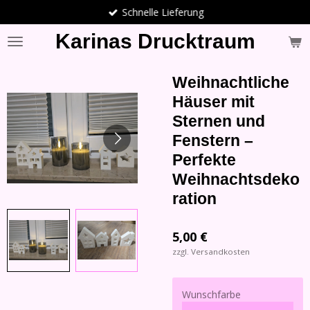
Schnelle Lieferung
Zum
Hauptinhalt
Karinas Drucktraum
springen
Weihnachtliche
Häuser mit
Sternen und
Fenstern –
Perfekte
Weihnachtsdeko
ration
5,00 €
zzgl. Versandkosten
Wunschfarbe