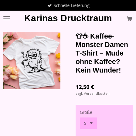
Schnelle Lieferung
Zum
Hauptinhalt
Karinas Drucktraum
springen
👕☕ Kaffee-
Monster Damen
T-Shirt – Müde
ohne Kaffee?
Kein Wunder!
12,50 €
zzgl. Versandkosten
Größe