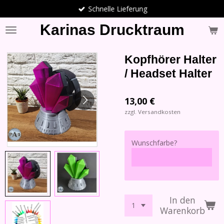
Schnelle Lieferung
Zum
Hauptinhalt
Karinas Drucktraum
springen
Kopfhörer Halter
/ Headset Halter
13,00 €
zzgl. Versandkosten
Wunschfarbe?
In den
Warenkorb