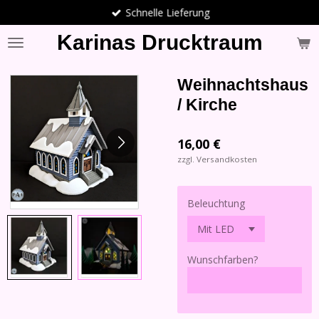
Schnelle Lieferung
Zum
Hauptinhalt
Karinas Drucktraum
springen
Weihnachtshaus
/ Kirche
16,00 €
zzgl. Versandkosten
Beleuchtung
Wunschfarben?