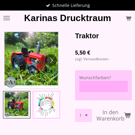
Schnelle Lieferung
Zum
Hauptinhalt
Karinas Drucktraum
springen
Traktor
5,50 €
zzgl. Versandkosten
Wunschfarben?
In den
Warenkorb