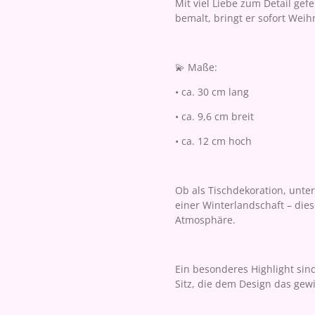
Mit viel Liebe zum Detail gef
bemalt, bringt er sofort Wei
💫 Maße:
• ca. 30 cm lang
• ca. 9,6 cm breit
• ca. 12 cm hoch
Ob als Tischdekoration, unt
einer Winterlandschaft – diese
Atmosphäre.
Ein besonderes Highlight sin
Sitz, die dem Design das gewi