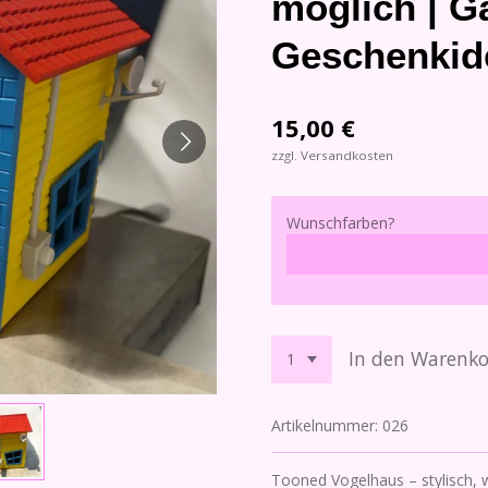
möglich | G
Geschenkid
15,00 €
zzgl. Versandkosten
Wunschfarben?
In den Warenk
Artikelnummer:
026
Tooned Vogelhaus – stylisch, wi