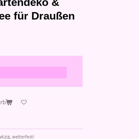
artendeko &
ee für Draußen
orb
tzig, wetterfest!